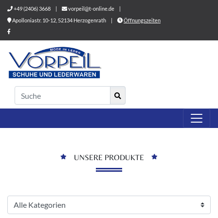
+49 (2406) 3668
|
vorpeil@t-online.de
|
Apolloniastr. 10-12, 52134 Herzogenrath
|
Öffnungszeiten
UNSERE PRODUKTE