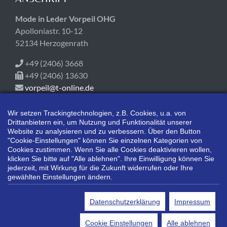
Mode in Leder Vorpeil OHG
Apolloniastr. 10-12
52134 Herzogenrath
+49 (2406) 3668
+49 (2406) 13630
vorpeil@t-online.de
ÖFFNUNGSZEITEN
Wir setzen Trackingtechnologien, z.B. Cookies, u.a. von
Drittanbietern ein, um Nutzung und Funktionalität unserer
Heute geschlossen!
Website zu analysieren und zu verbessern. Über den Button
Mo-Fr 09:00-18:00
"Cookie-Einstellungen" können Sie einzelnen Kategorien von
Cookies zustimmen. Wenn Sie alle Cookies deaktivieren wollen,
Sa 10:00-14:00
klicken Sie bitte auf "Alle ablehnen". Ihre Einwilligung können Sie
jederzeit, mit Wirkung für die Zukunft widerrufen oder Ihre
gewählten Einstellungen ändern.
*Alle Preisangaben gelten inklusive gesetzlichen MwSt. und bei
Selbstabholung.
Datenschutzerklärung
Impressum
Bei Preisen, die mit "UVP" gekennzeichnet sind, handelt es sich um
die unverbindliche Preisempfehlung des Herstellers/Lieferanten.
Cookie Einstellungen
Alle ablehnen