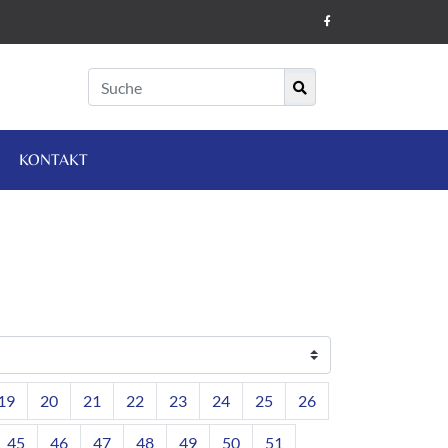
KONTAKT
19
20
21
22
23
24
25
26
45
46
47
48
49
50
51