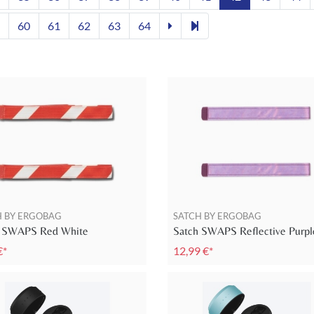
60
61
62
63
64
H BY ERGOBAG
SATCH BY ERGOBAG
h SWAPS Red White
Satch SWAPS Reflective Purpl
€*
12,99 €*