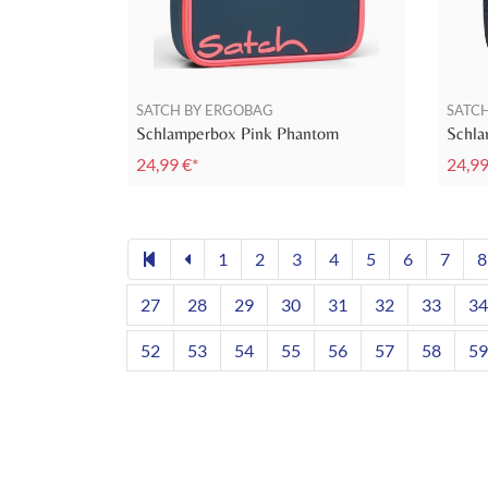
SATCH BY ERGOBAG
SATC
Schlamperbox Pink Phantom
Schla
24,99 €*
24,99
1
2
3
4
5
6
7
8
27
28
29
30
31
32
33
34
52
53
54
55
56
57
58
59