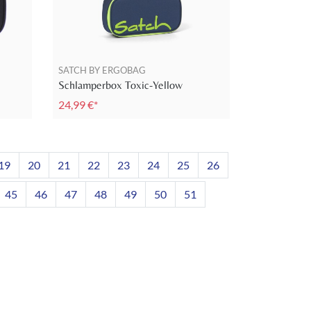
SATCH BY ERGOBAG
Schlamperbox Toxic-Yellow
24,99 €*
19
20
21
22
23
24
25
26
45
46
47
48
49
50
51