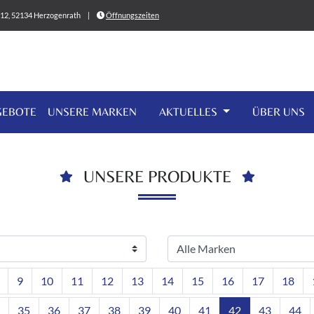
0-12, 52134 Herzogenrath
|
Öffnungszeiten
GEBOTE
UNSERE MARKEN
AKTUELLES
ÜBER UNS
UNSERE PRODUKTE
9
10
11
12
13
14
15
16
17
18
35
36
37
38
39
40
41
42
43
44