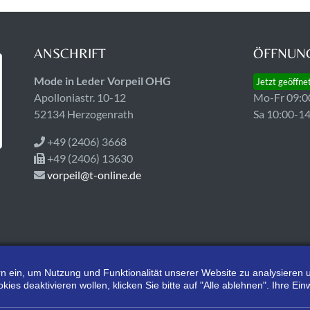
ANSCHRIFT
ÖFFNUNG
Mode in Leder Vorpeil OHG
Jetzt geöffne
Apolloniastr. 10-12
Mo-Fr 09:0
52134 Herzogenrath
Sa 10:00-1
+49 (2406) 3668
+49 (2406) 13630
vorpeil@t-online.de
tern ein, um Nutzung und Funktionalität unserer Website zu analysiere
s deaktivieren wollen, klicken Sie bitte auf "Alle ablehnen". Ihre Einw
*Alle Preisangaben gelten inklusive gesetzlichen MwSt. und bei Selbstabholung