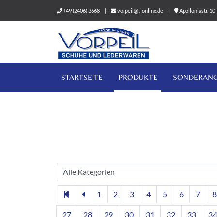
+49 (2406) 3668
|
vorpeil@t-online.de
|
Apolloniastr. 1
STARTSEITE
PRODUKTE
SONDERAN
1
2
3
4
5
6
7
8
27
28
29
30
31
32
33
34