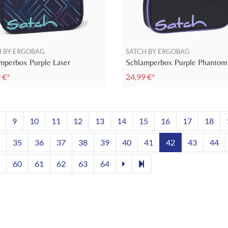
H BY ERGOBAG
SATCH BY ERGOBAG
mperbox Purple Laser
Schlamperbox Purple Phantom
 €*
24,99 €*
9
10
11
12
13
14
15
16
17
18
35
36
37
38
39
40
41
42
43
44
60
61
62
63
64