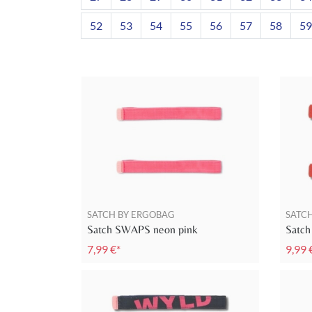
52
53
54
55
56
57
58
59
SATCH BY ERGOBAG
SATC
Satch SWAPS neon pink
Satc
7,99 €*
9,99 