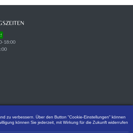
SZEITEN
t!
0-18:00
4:00
n und zu verbessern. Über den Button "Cookie-Einstellungen" können
illigung können Sie jederzeit, mit Wirkung für die Zukunft widerrufen
.