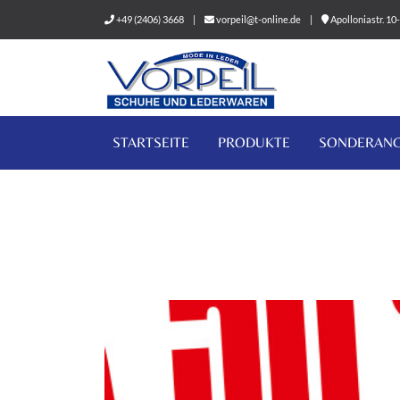
+49 (2406) 3668
|
vorpeil@t-online.de
|
Apolloniastr. 1
STARTSEITE
PRODUKTE
SONDERAN