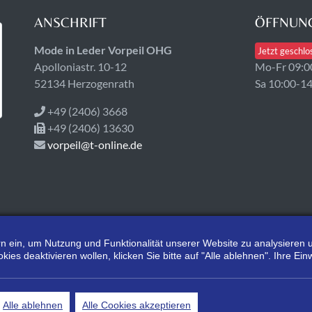
ANSCHRIFT
ÖFFNUNG
Mode in Leder Vorpeil OHG
Jetzt geschlo
Apolloniastr. 10-12
Mo-Fr 09:0
52134 Herzogenrath
Sa 10:00-1
+49 (2406) 3668
+49 (2406) 13630
vorpeil@t-online.de
tern ein, um Nutzung und Funktionalität unserer Website zu analysiere
s deaktivieren wollen, klicken Sie bitte auf "Alle ablehnen". Ihre Einw
*Alle Preisangaben gelten inklusive gesetzlichen MwSt. und bei Selbstabholung
 gekennzeichnet sind, handelt es sich um die unverbindliche Preisempfehlung d
Alle ablehnen
Alle Cookies akzeptieren