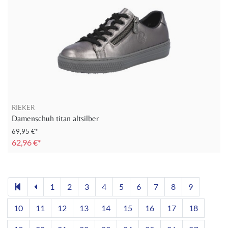
RIEKER
Damenschuh titan altsilber
69,95 €*
62,96 €*
1
2
3
4
5
6
7
8
9
10
11
12
13
14
15
16
17
18