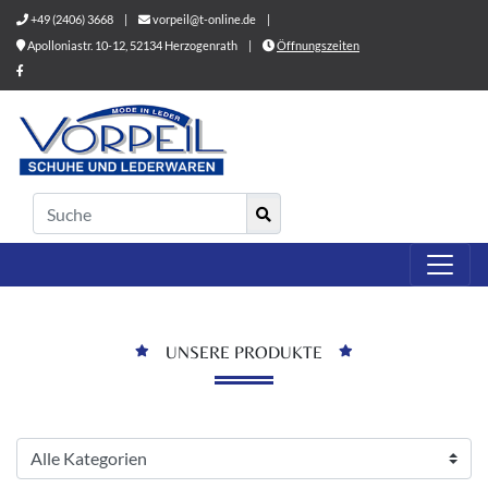
+49 (2406) 3668
|
vorpeil@t-online.de
|
Apolloniastr. 10-12, 52134 Herzogenrath
|
Öffnungszeiten
UNSERE PRODUKTE