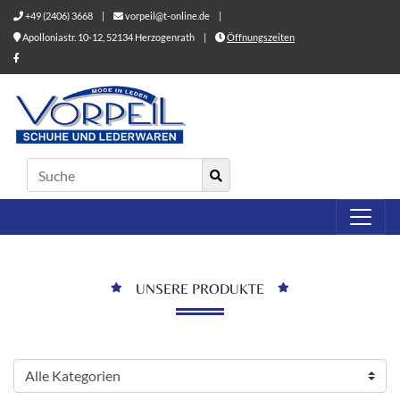
+49 (2406) 3668
|
vorpeil@t-online.de
|
Apolloniastr. 10-12, 52134 Herzogenrath
|
Öffnungszeiten
UNSERE PRODUKTE