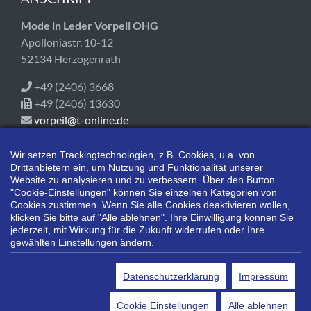
Mode in Leder Vorpeil OHG
Apolloniastr. 10-12
52134 Herzogenrath
+49 (2406) 3668
+49 (2406) 13630
vorpeil@t-online.de
ÖFFNUNGSZEITEN
Wir setzen Trackingtechnologien, z.B. Cookies, u.a. von
Drittanbietern ein, um Nutzung und Funktionalität unserer
Heute geschlossen!
Website zu analysieren und zu verbessern. Über den Button
Mo-Fr 09:00-18:00
"Cookie-Einstellungen" können Sie einzelnen Kategorien von
Cookies zustimmen. Wenn Sie alle Cookies deaktivieren wollen,
Sa 10:00-14:00
klicken Sie bitte auf "Alle ablehnen". Ihre Einwilligung können Sie
jederzeit, mit Wirkung für die Zukunft widerrufen oder Ihre
gewählten Einstellungen ändern.
*Alle Preisangaben gelten inklusive gesetzlichen MwSt. und bei
Selbstabholung.
Datenschutzerklärung
Impressum
Bei Preisen, die mit "UVP" gekennzeichnet sind, handelt es sich um
die unverbindliche Preisempfehlung des Herstellers/Lieferanten.
Cookie Einstellungen
Alle ablehnen