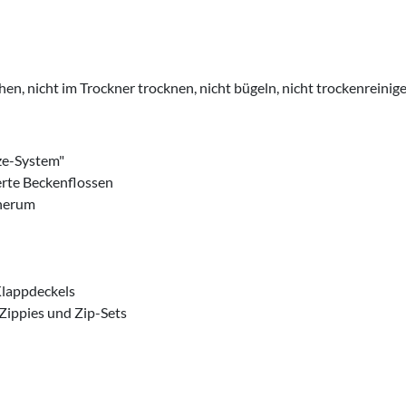
hen, nicht im Trockner trocknen, nicht bügeln, nicht trockenreinig
ze-System"
erte Beckenflossen
dherum
Klappdeckels
 Zippies und Zip-Sets