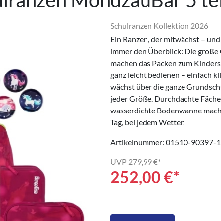
lranzen MondzauBär 5 tei
Schulranzen Kollektion 2026
Ein Ranzen, der mitwächst – und
immer den Überblick: Die große 
machen das Packen zum Kinderspi
ganz leicht bedienen – einfach k
wächst über die ganze Grundschul
jeder Größe. Durchdachte Fächer,
wasserdichte Bodenwanne machen
Tag, bei jedem Wetter.
Artikelnummer: 01510-90397-1
UVP
279,99 €*
252,00
€*