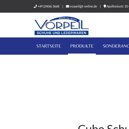
+49 (2406) 3668
|
vorpeil@t-online.de
|
Apolloniastr. 1
STARTSEITE
PRODUKTE
SONDERAN