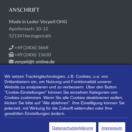
ANSCHRIFT
Mode in Leder Vorpeil OHG
Apolloniastr. 10-12
52134 Herzogenrath
+49 (2406) 3668
+49 (2406) 13630
vorpeil@t-online.de
ÖFFNUNGSZEITEN
Wir setzen Trackingtechnologien, z.B. Cookies, u.a. von
Drittanbietern ein, um Nutzung und Funktionalität unserer
Jetzt geöffnet!
Website zu analysieren und zu verbessern. Über den Button
Mo-Fr 09:00-18:00
"Cookie-Einstellungen" können Sie einzelnen Kategorien von
Cookies zustimmen. Wenn Sie alle Cookies deaktivieren wollen,
Sa 10:00-14:00
klicken Sie bitte auf "Alle ablehnen". Ihre Einwilligung können Sie
jederzeit, mit Wirkung für die Zukunft widerrufen oder Ihre
gewählten Einstellungen ändern.
*Alle Preisangaben gelten inklusive gesetzlichen MwSt. und bei
Selbstabholung.
Datenschutzerklärung
Impressum
Bei Preisen, die mit "UVP" gekennzeichnet sind, handelt es sich um