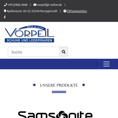
+49 (2406) 3668
|
vorpeil@t-online.de
|
Apolloniastr. 10-12, 52134 Herzogenrath
|
Öffnungszeiten
UNSERE PRODUKTE