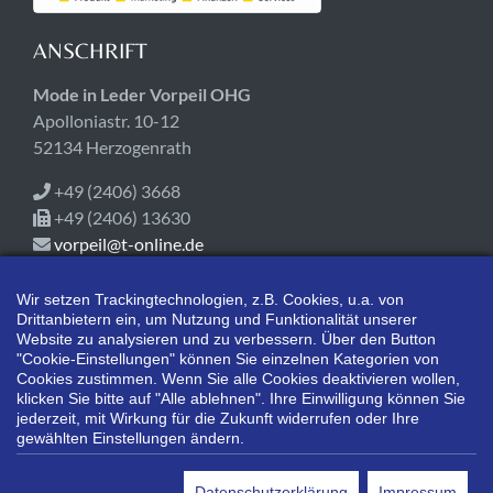
ANSCHRIFT
Mode in Leder Vorpeil OHG
Apolloniastr. 10-12
52134 Herzogenrath
+49 (2406) 3668
+49 (2406) 13630
vorpeil@t-online.de
ÖFFNUNGSZEITEN
Wir setzen Trackingtechnologien, z.B. Cookies, u.a. von
Drittanbietern ein, um Nutzung und Funktionalität unserer
Jetzt geschlossen!
Website zu analysieren und zu verbessern. Über den Button
Mo-Fr 09:00-18:00
"Cookie-Einstellungen" können Sie einzelnen Kategorien von
Cookies zustimmen. Wenn Sie alle Cookies deaktivieren wollen,
Sa 10:00-14:00
klicken Sie bitte auf "Alle ablehnen". Ihre Einwilligung können Sie
jederzeit, mit Wirkung für die Zukunft widerrufen oder Ihre
gewählten Einstellungen ändern.
*Alle Preisangaben gelten inklusive gesetzlichen MwSt. und bei
Selbstabholung.
Datenschutzerklärung
Impressum