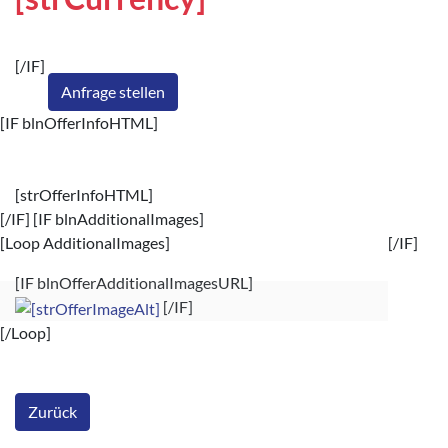
[/IF]
Anfrage stellen
[IF blnOfferInfoHTML]
[strOfferInfoHTML]
[/IF] [IF blnAdditionalImages]
[Loop AdditionalImages]
[/IF]
[IF blnOfferAdditionalImagesURL]
[/IF]
[/Loop]
Zurück