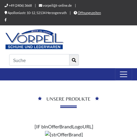
+49 (2406) 3668
|
vorpeil@t-online.de
|
Apolloniastr. 10-12, 52134 Herzogenrath
|
Öffnungszeiten
UNSERE PRODUKTE
[IF blnOfferBrandLogoURL]