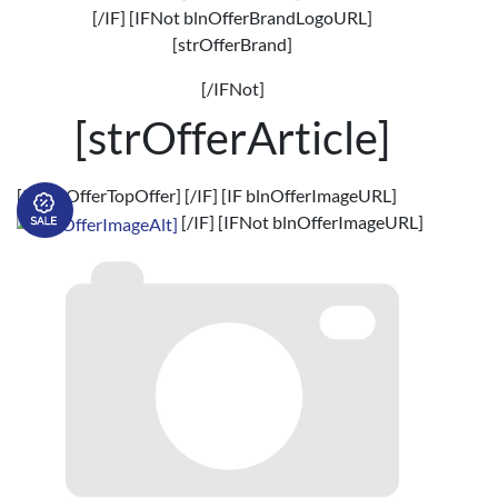
[/IF] [IFNot blnOfferBrandLogoURL]
[strOfferBrand]
[/IFNot]
[strOfferArticle]
[IF blnOfferTopOffer]
[/IF] [IF blnOfferImageURL]
[/IF] [IFNot blnOfferImageURL]