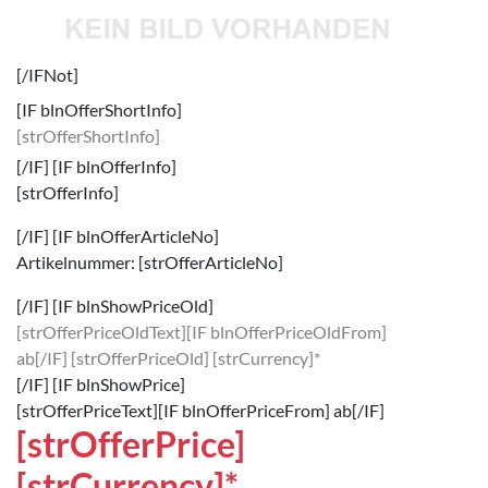
[/IFNot]
[IF blnOfferShortInfo]
[strOfferShortInfo]
[/IF] [IF blnOfferInfo]
[strOfferInfo]
[/IF] [IF blnOfferArticleNo]
Artikelnummer: [strOfferArticleNo]
[/IF] [IF blnShowPriceOld]
[strOfferPriceOldText][IF blnOfferPriceOldFrom]
ab[/IF]
[strOfferPriceOld] [strCurrency]*
[/IF] [IF blnShowPrice]
[strOfferPriceText][IF blnOfferPriceFrom] ab[/IF]
[strOfferPrice]
[strCurrency]*