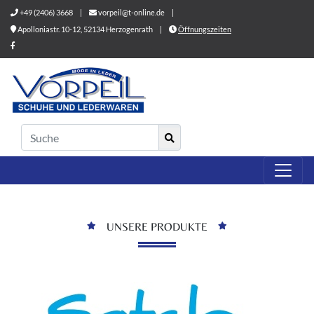
+49 (2406) 3668
|
vorpeil@t-online.de
|
Apolloniastr. 10-12, 52134 Herzogenrath
|
Öffnungszeiten
UNSERE PRODUKTE