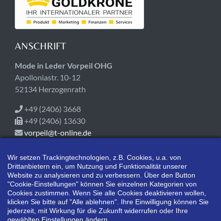
ANSCHRIFT
Mode in Leder Vorpeil OHG
Apolloniastr. 10-12
52134 Herzogenrath
+49 (2406) 3668
+49 (2406) 13630
vorpeil@t-online.de
ÖFFNUNGSZEITEN
Wir setzen Trackingtechnologien, z.B. Cookies, u.a. von
Drittanbietern ein, um Nutzung und Funktionalität unserer
Heute geschlossen!
Website zu analysieren und zu verbessern. Über den Button
Mo-Fr 09:00-18:00
"Cookie-Einstellungen" können Sie einzelnen Kategorien von
Cookies zustimmen. Wenn Sie alle Cookies deaktivieren wollen,
Sa 10:00-14:00
klicken Sie bitte auf "Alle ablehnen". Ihre Einwilligung können Sie
jederzeit, mit Wirkung für die Zukunft widerrufen oder Ihre
gewählten Einstellungen ändern.