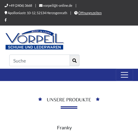
+49 (2406) 3668
|
vorpeil@t-online.de
|
Apolloniastr. 10-12, 52134 Herzogenrath
|
Öffnungszeiten
UNSERE PRODUKTE
Franky