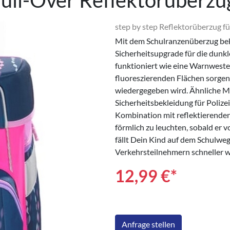
ull-Over Reflektorüberzu
step by step Reflektorüberzug fü
Mit dem Schulranzenüberzug be
Sicherheitsupgrade für die dunk
funktioniert wie eine Warnweste 
fluoreszierenden Flächen sorgen 
wiedergegeben wird. Ähnliche Ma
Sicherheitsbekleidung für Poliz
Kombination mit reflektierende
förmlich zu leuchten, sobald er 
fällt Dein Kind auf dem Schulwe
Verkehrsteilnehmern schneller
12,99
€*
Anfrage stellen