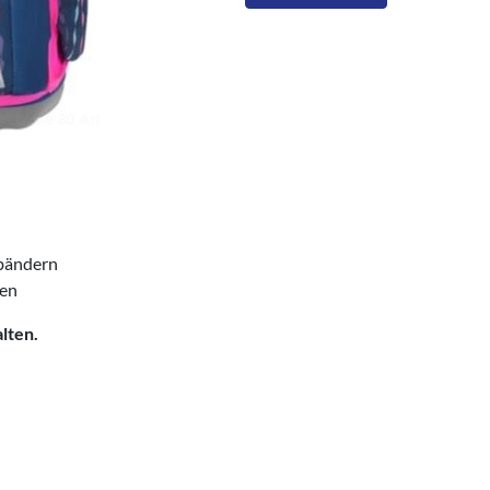
tbändern
zen
lten.