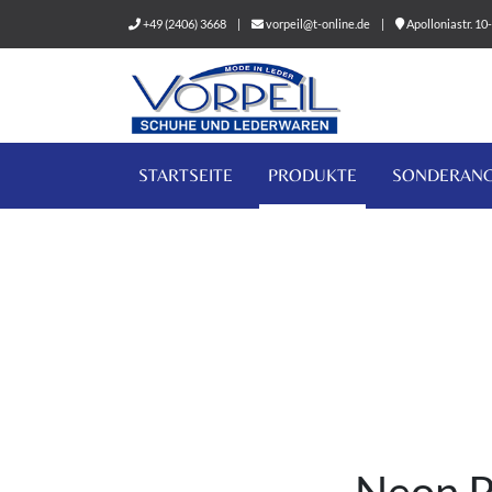
+49 (2406) 3668
|
vorpeil@t-online.de
|
Apolloniastr. 1
STARTSEITE
PRODUKTE
SONDERAN