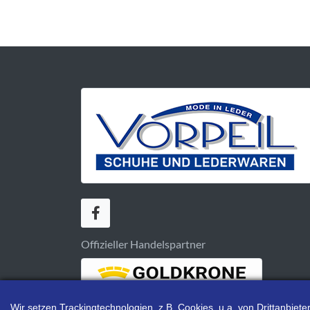
Offizieller Handelspartner
Wir setzen Trackingtechnologien, z.B. Cookies, u.a. von Drittanbie